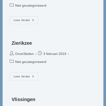
auteur:
gepubliceerd
Berichtcategorie:
Niet gecategoriseerd
op:
Zoutelande
Lees Verder
Zierikzee
Bericht
Bericht
OnzeSteden
3 februari 2019
auteur:
gepubliceerd
Berichtcategorie:
Niet gecategoriseerd
op:
Zierikzee
Lees Verder
Vlissingen