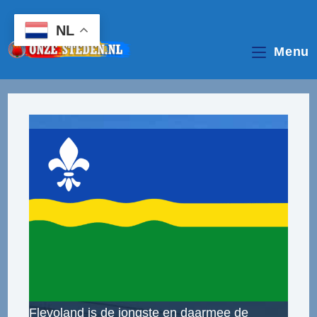
Ga
naar
NL
inhoud
Menu
Flevoland is de jongste en daarmee de