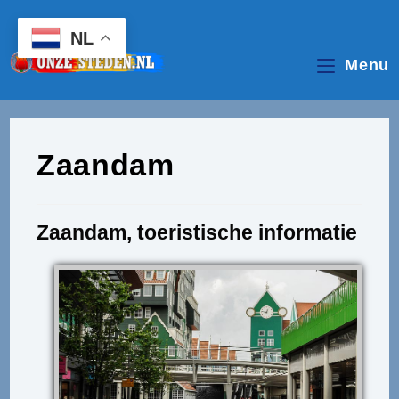
Ga
naar
NL
inhoud
Menu
Zaandam
Zaandam, toeristische informatie