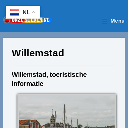
Ga
naar
NL
inhoud
Menu
Willemstad
Willemstad, toeristische
informatie