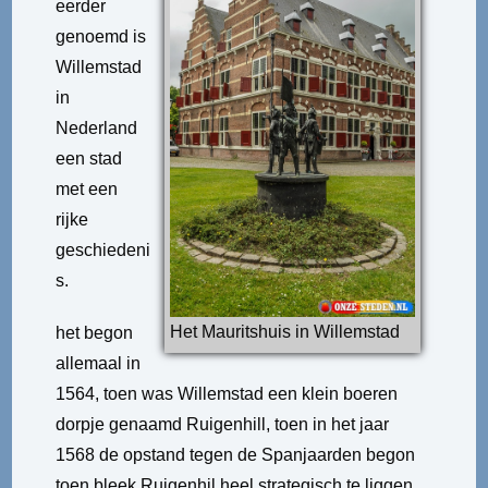
eerder
genoemd is
Willemstad
in
Nederland
een stad
met een
rijke
geschiedeni
s.
Het Mauritshuis in Willemstad
het begon
allemaal in
1564, toen was Willemstad een klein boeren
dorpje genaamd Ruigenhill, toen in het jaar
1568 de opstand tegen de Spanjaarden begon
toen bleek Ruigenhil heel strategisch te liggen.