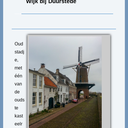
Wijk bij Duurstede
Oud
stadj
e,
met
één
van
de
ouds
te
kast
eelr