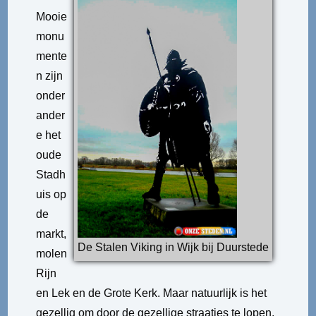
Mooie
monu
mente
n zijn
onder
ander
e het
oude
Stadh
uis op
de
markt,
De Stalen Viking in Wijk bij Duurstede
molen
Rijn
en Lek en de Grote Kerk. Maar natuurlijk is het
gezellig om door de gezellige straatjes te lopen,