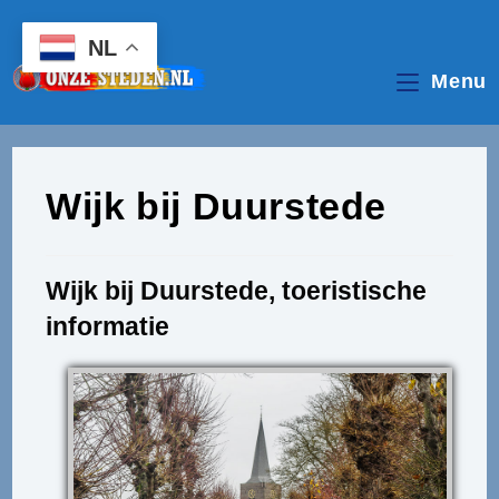
Ga
naar
NL
inhoud
Menu
Wijk bij Duurstede
Wijk bij Duurstede, toeristische
informatie