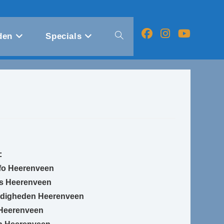
den
Specials
Toggle
website
zoeken
:
fo Heerenveen
s Heerenveen
digheden Heerenveen
 Heerenveen