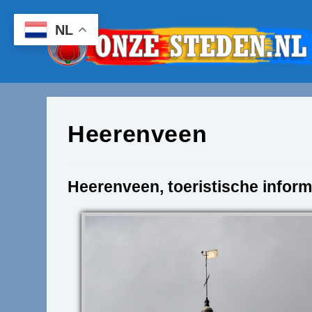
Ga
naar
NL
inhoud
Heerenveen
Heerenveen, toeristische inform