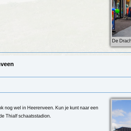
De Drach
nveen
ook nog wel in Heerenveen. Kun je kunt naar een
e Thialf schaatsstadion.