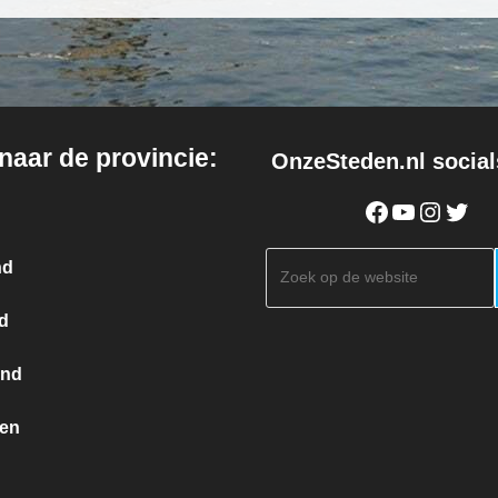
 naar de provincie:
OnzeSteden.nl social
Facebook
YouTube
Instagram
Twitter
Zoeken
nd
d
and
en
g