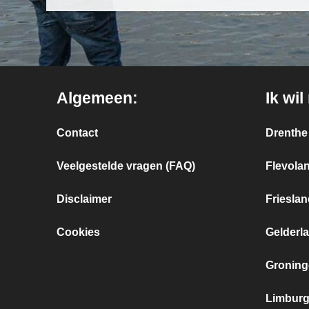
Algemeen:
Ik wil
Contact
Drenthe
Veelgestelde vragen (FAQ)
Flevola
Disclaimer
Frieslan
Cookies
Gelderl
Groning
Limbur