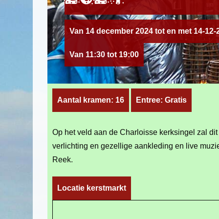
Van 14 december 2024 tot en met 14-12-
Van 11:30 tot 19:00
Aantal kramen: 16
Entree: Gratis
Op het veld aan de Charloisse kerksingel zal dit
verlichting en gezellige aankleding en live mu
Reek.
Locatie kerstmarkt