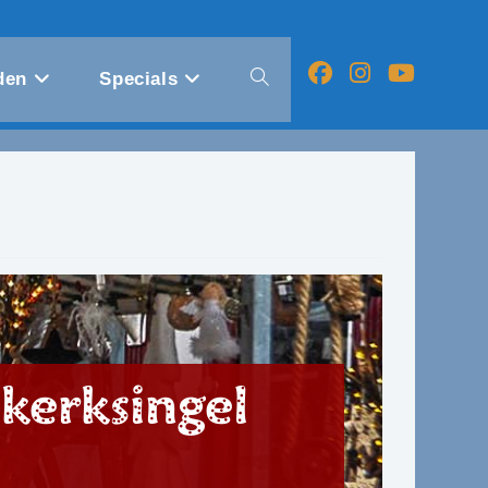
den
Specials
Toggle
website
zoeken
kerksingel