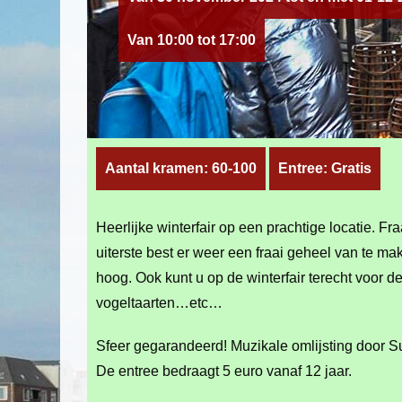
Van 10:00 tot 17:00
Aantal kramen: 60-100
Entree: Gratis
Heerlijke winterfair op een prachtige locatie. 
uiterste best er weer een fraai geheel van te m
hoog. Ook kunt u op de winterfair terecht voor 
vogeltaarten…etc…
Sfeer gegarandeerd! Muzikale omlijsting door S
De entree bedraagt 5 euro vanaf 12 jaar.