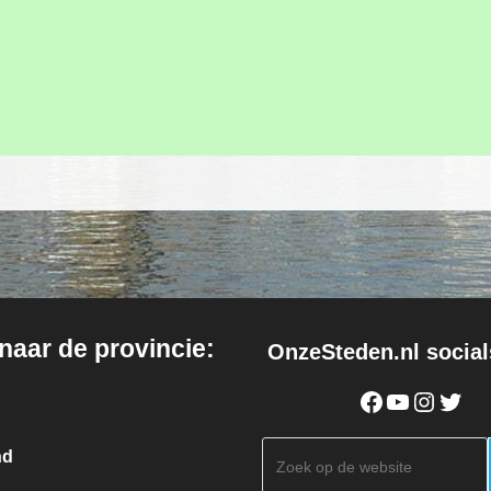
 naar de provincie:
OnzeSteden.nl social
Facebook
YouTube
Instagram
Twitter
Zoeken
nd