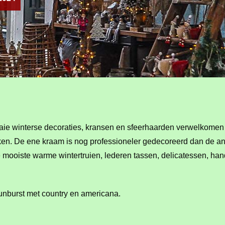
Fraaie winterse decoraties, kransen en sfeerhaarden verwelkomen
aken. De ene kraam is nog professioneler gedecoreerd dan de and
de mooiste warme wintertruien, lederen tassen, delicatessen, h
unburst met country en americana.