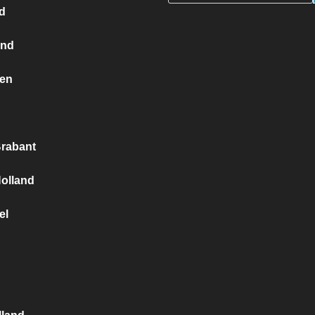
d
and
en
g
rabant
olland
el