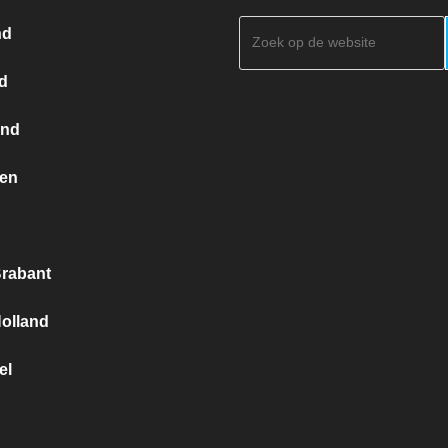
Zoeken
nd
d
and
en
g
rabant
olland
el