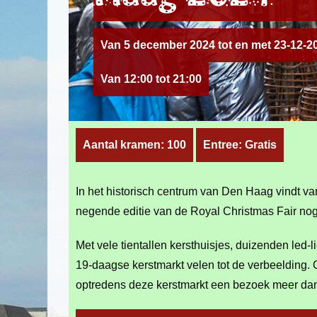
Van 5 december 2024 tot en met 23-12-2
Van 12:00 tot 21:00
Aantal kramen: 100
Entree: Gratis
In het historisch centrum van Den Haag vindt v
negende editie van de Royal Christmas Fair nog f
Met vele tientallen kersthuisjes, duizenden led-
19-daagse kerstmarkt velen tot de verbeelding. 
optredens deze kerstmarkt een bezoek meer da