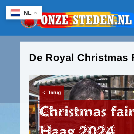
Ga
naar
NL
inhoud
De Royal Christmas 
<- Terug
Christmas fai
Haag 2024