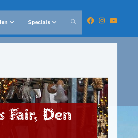
den
Specials
Toggle
website
zoeken
s Fair, Den