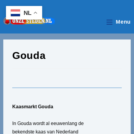
Ga
naar
NL
inhoud
Menu
Gouda
Kaasmarkt Gouda
In Gouda wordt al eeuwenlang de
bekendste kaas van Nederland